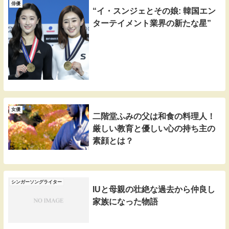
俳優
“イ・スンジェとその娘: 韓国エン
ターテイメント業界の新たな星”
女優
二階堂ふみの父は和食の料理人！
厳しい教育と優しい心の持ち主の
素顔とは？
シンガーソングライター
IUと母親の壮絶な過去から仲良し
家族になった物語