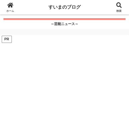
google.com, pub-7115624674097404, DIRECT,
すいまのブログ
f08c47fec0942fa0
ホーム
">
検索
～芸能ニュース～
PR