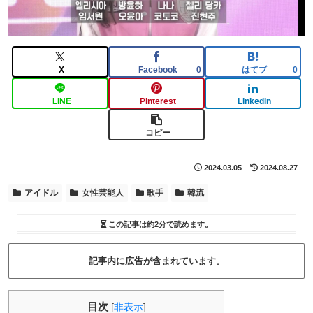
X
Facebook
はてブ
0
0
LINE
Pinterest
LinkedIn
コピー
2024.03.05
2024.08.27
アイドル
女性芸能人
歌手
韓流
この記事は
約2分
で読めます。
記事内に広告が含まれています。
目次
[
非表示
]