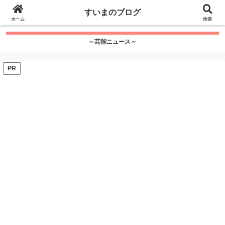
google.com, pub-7115624674097404, DIRECT,
すいまのブログ
f08c47fec0942fa0
ホーム
">
検索
～芸能ニュース～
PR