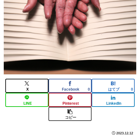
X
Facebook
はてブ
0
0
LINE
Pinterest
LinkedIn
コピー
2023.12.12