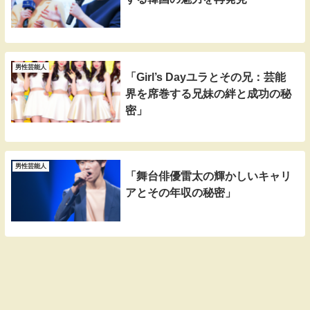
男性芸能人
「Girl’s Dayユラとその兄：芸能
界を席巻する兄妹の絆と成功の秘
密」
男性芸能人
「舞台俳優雷太の輝かしいキャリ
アとその年収の秘密」