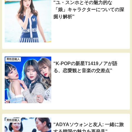
“ユ・スンホとその魅力的な
「娘」キャラクターについての深
掘り解析”
男性芸能人
“K-POPの新星T1419ノアが語
る、恋愛観と音楽の交差点”
男性芸能人
“ADYAソウォンと友人: 一緒に旅
する韓国の魅力を再発見”