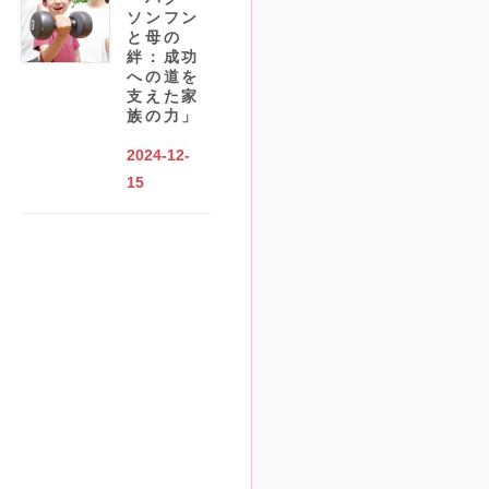
ソンフン
と母の
絆：成功
への道を
支えた家
族の力」
2024-12-
15