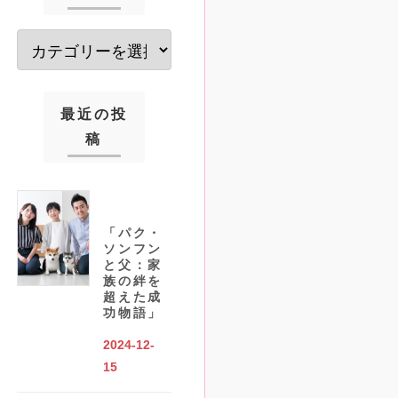
最近の投
稿
「パク・
ソンフン
と父：家
族の絆を
超えた成
功物語」
2024-12-
15