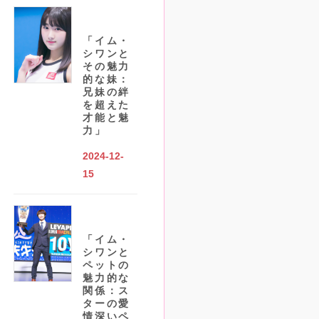
「イム・
シワンと
その魅力
的な妹：
兄妹の絆
を超えた
才能と魅
力」
2024-12-
15
「イム・
シワンと
ペットの
魅力的な
関係：ス
ターの愛
情深いペ