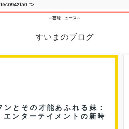
7fec0942fa0
">
～芸能ニュース～
すいまのブログ
フンとその才能あふれる妹：
くエンターテイメントの新時