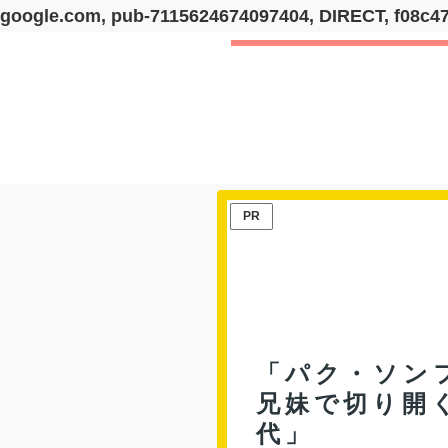
google.com, pub-7115624674097404, DIRECT, f08c4
PR
「パク・ソン
兄妹で切り開
代」