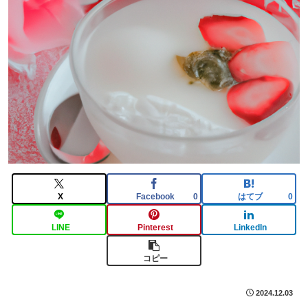
X
Facebook
はてブ
0
0
LINE
Pinterest
LinkedIn
コピー
2024.12.03