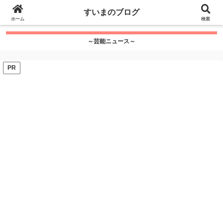
google.com, pub-7115624674097404, DIRECT,
すいまのブログ
f08c47fec0942fa0
ホーム
">
検索
～芸能ニュース～
PR