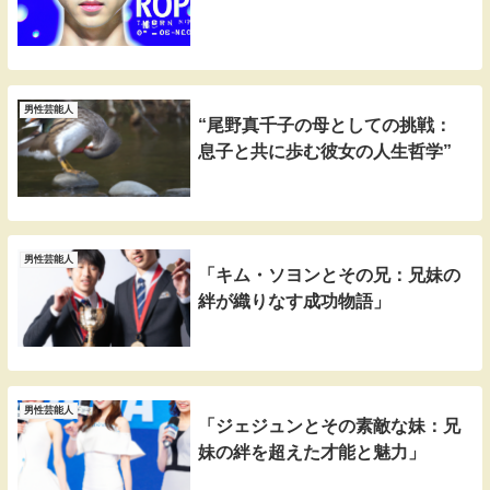
男性芸能人
“尾野真千子の母としての挑戦：
息子と共に歩む彼女の人生哲学”
男性芸能人
「キム・ソヨンとその兄：兄妹の
絆が織りなす成功物語」
男性芸能人
「ジェジュンとその素敵な妹：兄
妹の絆を超えた才能と魅力」