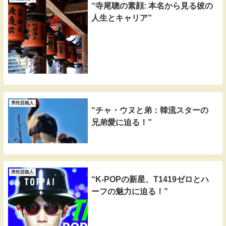
“寺尾聰の素顔: 本名から見る彼の
人生とキャリア”
男性芸能人
“チャ・ウヌと弟：韓流スターの
兄弟愛に迫る！”
男性芸能人
“K-POPの新星、T1419ゼロとハ
ーフの魅力に迫る！”