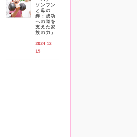
ソンフン
と母の
絆：成功
への道を
支えた家
族の力」
2024-12-
15