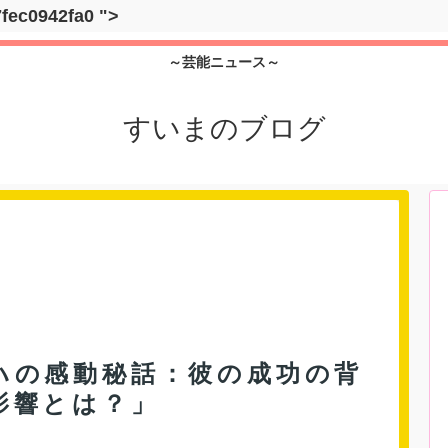
7fec0942fa0
">
～芸能ニュース～
すいまのブログ
ハの感動秘話：彼の成功の背
影響とは？」