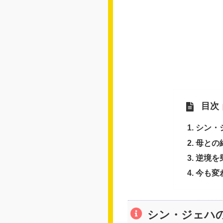
目次
シン・
母との
逆境を
今も変
シン・ジェハ