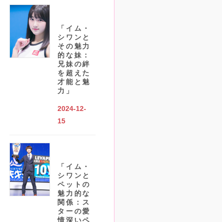
「イム・
シワンと
その魅力
的な妹：
兄妹の絆
を超えた
才能と魅
力」
2024-12-
15
「イム・
シワンと
ペットの
魅力的な
関係：ス
ターの愛
情深いペ