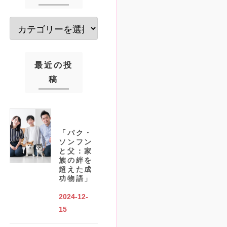
最近の投
稿
「パク・
ソンフン
と父：家
族の絆を
超えた成
功物語」
2024-12-
15