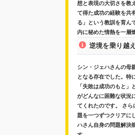
想と表現の大切さを教
て得た成功の経験を共
る」という教訓を育ん
内に秘めた情熱を一層
逆境を乗り越
シン・ジェハさんの母
となる存在でした。特
「失敗は成功のもと」
がどんなに困難な状況
てくれたのです。 さ
題を一つずつクリアに
ハさん自身の問題解決
す。