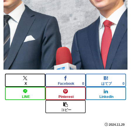
X
Facebook
はてブ
0
0
LINE
Pinterest
LinkedIn
コピー
2024.11.29