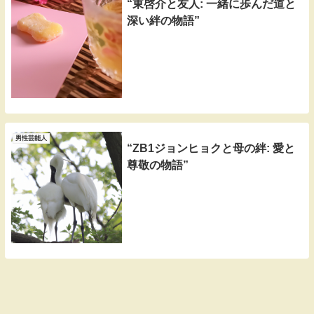
“東啓介と友人: 一緒に歩んだ道と
深い絆の物語”
男性芸能人
“ZB1ジョンヒョクと母の絆: 愛と
尊敬の物語”