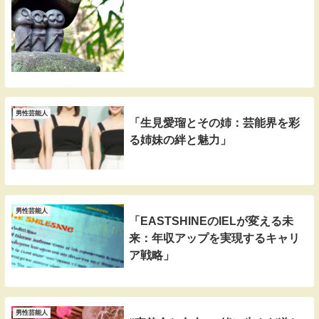
男性芸能人
「生見愛瑠とその姉：芸能界を彩
る姉妹の絆と魅力」
男性芸能人
「EASTSHINEのIELが変える未
来：年収アップを実現するキャリ
ア戦略」
男性芸能人