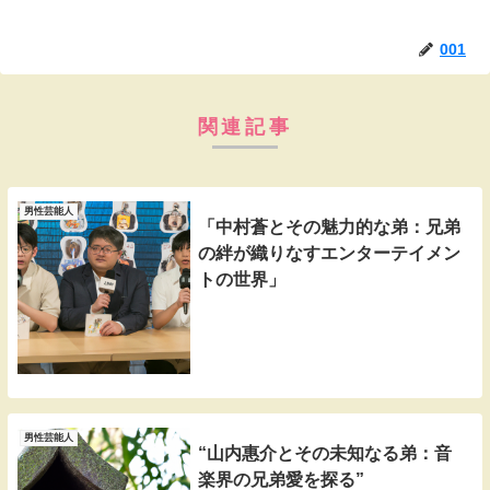
001
関連記事
男性芸能人
「中村蒼とその魅力的な弟：兄弟
の絆が織りなすエンターテイメン
トの世界」
男性芸能人
“山内惠介とその未知なる弟：音
楽界の兄弟愛を探る”