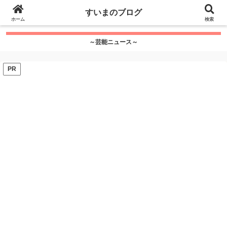
google.com, pub-7115624674097404, DIRECT,
すいまのブログ
f08c47fec0942fa0
ホーム
">
検索
～芸能ニュース～
PR