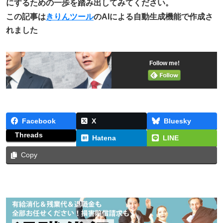
にするための一歩を踏み出してみてください。
この記事は
きりんツール
のAIによる自動生成機能で作成さ
れました
Follow me!
Facebook
X
Bluesky
Threads
Hatena
LINE
Copy