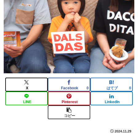
X
Facebook
はてブ
0
0
LINE
Pinterest
LinkedIn
コピー
2024.11.29