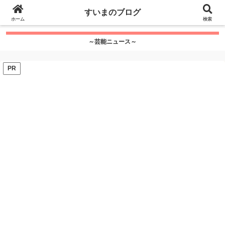
google.com, pub-7115624674097404, DIRECT,
すいまのブログ
f08c47fec0942fa0
ホーム
">
検索
～芸能ニュース～
PR