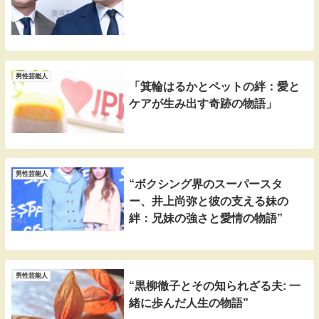
男性芸能人
「箕輪はるかとペットの絆：愛と
ケアが生み出す奇跡の物語」
男性芸能人
“ボクシング界のスーパースタ
ー、井上尚弥と彼の支える妹の
絆：兄妹の強さと愛情の物語”
男性芸能人
“黒柳徹子とその知られざる夫: 一
緒に歩んだ人生の物語”