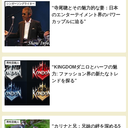
シンガーソングライター
“寺尾聰とその魅力的な妻：日本
のエンターテイメント界のパワー
カップルに迫る”
男性芸能人
“KINGDOMダニロとハーフの魅
力: ファッション界の新たなトレ
ンドを探る”
男性芸能人
“カリナと兄：兄妹の絆を深める5