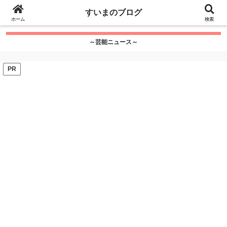
google.com, pub-7115624674097404, DIRECT,
すいまのブログ
f08c47fec0942fa0
ホーム
">
検索
～芸能ニュース～
PR