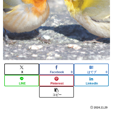
X
Facebook
はてブ
0
0
LINE
Pinterest
LinkedIn
コピー
2024.11.29