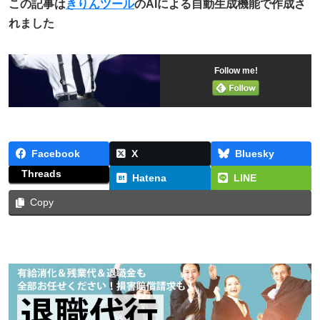
この記事は
きりんツール
のAIによる自動生成機能で作成さ
れました
Follow me!
Facebook
X
Bluesky
Threads
Hatena
LINE
Copy