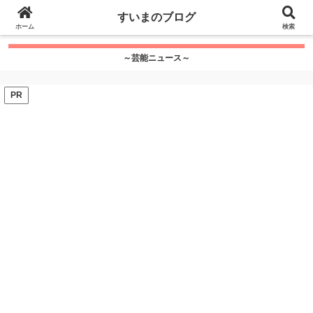
google.com, pub-7115624674097404, DIRECT,
すいまのブログ
f08c47fec0942fa0
ホーム
">
検索
～芸能ニュース～
PR