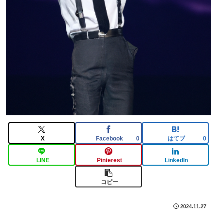
X
Facebook
はてブ
0
0
LINE
Pinterest
LinkedIn
コピー
2024.11.27