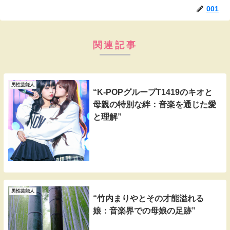
001
関連記事
男性芸能人
“K-POPグループT1419のキオと
母親の特別な絆：音楽を通じた愛
と理解”
男性芸能人
“竹内まりやとその才能溢れる
娘：音楽界での母娘の足跡”