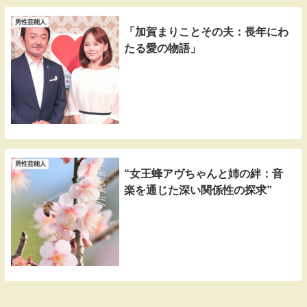
男性芸能人
「加賀まりことその夫：長年にわ
たる愛の物語」
男性芸能人
“女王蜂アヴちゃんと姉の絆：音
楽を通じた深い関係性の探求”