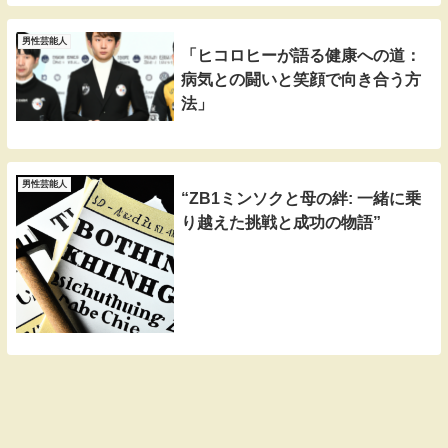
男性芸能人
「ヒコロヒーが語る健康への道：
病気との闘いと笑顔で向き合う方
法」
男性芸能人
“ZB1ミンソクと母の絆: 一緒に乗
り越えた挑戦と成功の物語”