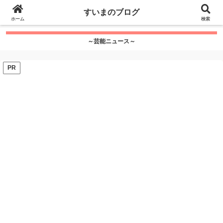
google.com, pub-7115624674097404, DIRECT,
すいまのブログ
f08c47fec0942fa0
ホーム
">
検索
～芸能ニュース～
PR