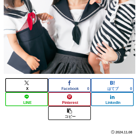
X
Facebook
はてブ
0
0
LINE
Pinterest
LinkedIn
コピー
2024.11.08