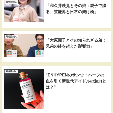
男性芸能人
「和久井映見とその娘：親子で綴
る、芸能界と日常の架け橋」
男性芸能人
「大原麗子とその知られざる弟：
兄弟の絆を超えた影響力」
男性芸能人
“ENHYPENのサンウ：ハーフの
血を引く新世代アイドルの魅力と
は？”