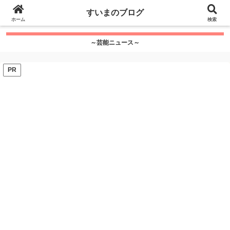
google.com, pub-7115624674097404, DIRECT,
すいまのブログ
f08c47fec0942fa0
ホーム
">
検索
～芸能ニュース～
PR