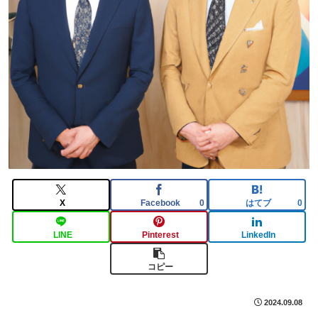
X
Facebook
はてブ
0
0
LINE
Pinterest
LinkedIn
コピー
2024.09.08