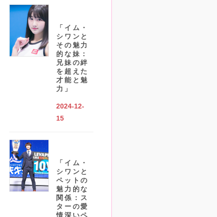
「イム・
シワンと
その魅力
的な妹：
兄妹の絆
を超えた
才能と魅
力」
2024-12-
15
「イム・
シワンと
ペットの
魅力的な
関係：ス
ターの愛
情深いペ