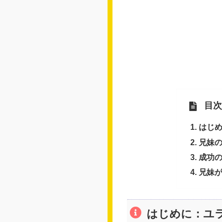
目次
はじ
兄妹
成功
兄妹
はじめに：ユ