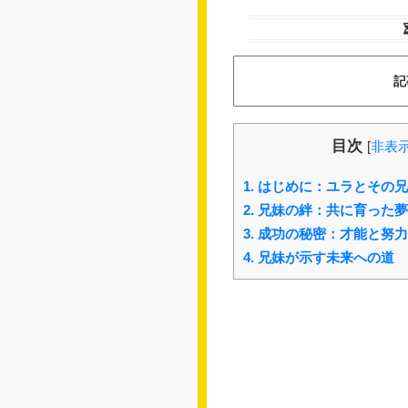
記
目次
[
非表
1.
はじめに：ユラとその兄
2.
兄妹の絆：共に育った夢
3.
成功の秘密：才能と努力
4.
兄妹が示す未来への道