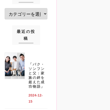
最近の投
稿
「パク・
ソンフン
と父：家
族の絆を
超えた成
功物語」
2024-12-
15