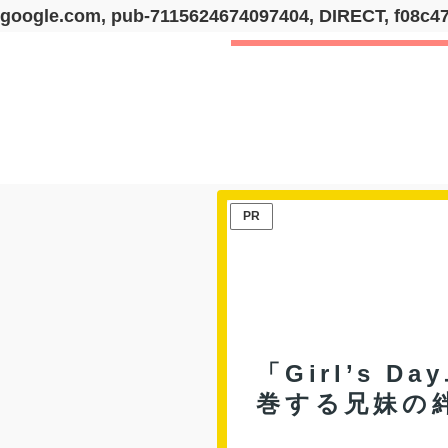
google.com, pub-7115624674097404, DIRECT, f08c4
PR
「Girl’s 
巻する兄妹の