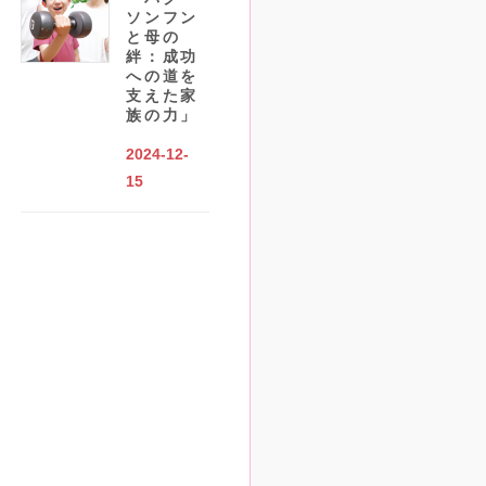
ソンフン
と母の
絆：成功
への道を
支えた家
族の力」
2024-12-
15