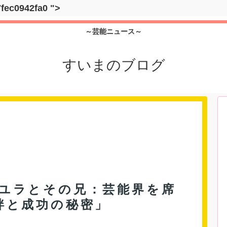
7fec0942fa0
">
～芸能ニュース～
すいまのブログ
Dayユラとその兄：芸能界を席
絆と成功の秘密」