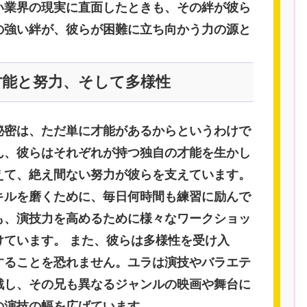
い業界の現実に直面したときも、その絆が彼ら
の強い絆が、彼らが困難に立ち向かう力の源と
才能と努力、そして多様性
秘密は、ただ単に才能があるからというわけで
ん、彼らはそれぞれが持つ独自の才能を生かし
えて、絶え間ない努力が彼らを支えています。
キルを磨くために、毎日何時間も練習に励んで
も、演技力を高めるために様々なワークショッ
けています。 また、彼らは多様性を受け入
することを恐れません。ユラは演技やバラエテ
戦し、その兄も異なるジャンルの映画や舞台に
の演技の幅を広げています。