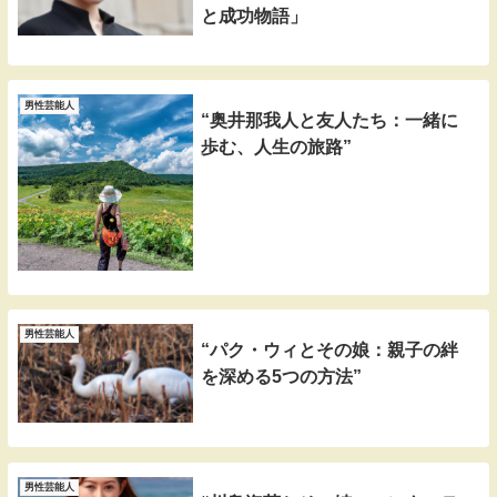
と成功物語」
男性芸能人
“奥井那我人と友人たち：一緒に
歩む、人生の旅路”
男性芸能人
“パク・ウィとその娘：親子の絆
を深める5つの方法”
男性芸能人