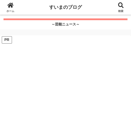
google.com, pub-7115624674097404, DIRECT,
すいまのブログ
f08c47fec0942fa0
ホーム
">
検索
～芸能ニュース～
PR