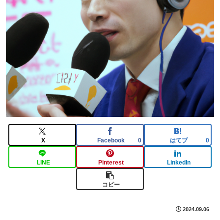
X
Facebook
はてブ
0
0
LINE
Pinterest
LinkedIn
コピー
2024.09.06