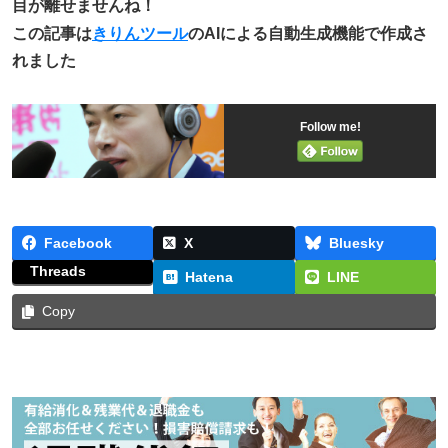
目が離せませんね！
この記事は
きりんツール
のAIによる自動生成機能で作成さ
れました
Follow me!
Facebook
X
Bluesky
Threads
Hatena
LINE
Copy