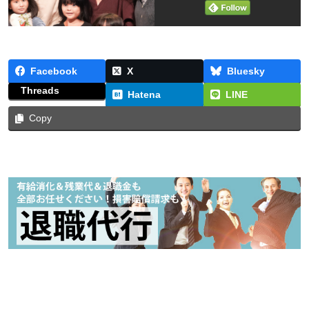
Facebook
X
Bluesky
Threads
Hatena
LINE
Copy