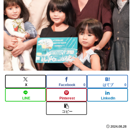
X
Facebook
はてブ
0
0
LINE
Pinterest
LinkedIn
コピー
2024.08.28