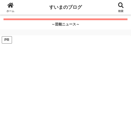
google.com, pub-7115624674097404, DIRECT,
すいまのブログ
f08c47fec0942fa0
ホーム
">
検索
～芸能ニュース～
PR