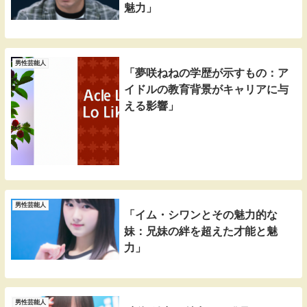
魅力」
男性芸能人
「夢咲ねねの学歴が示すもの：ア
イドルの教育背景がキャリアに与
える影響」
男性芸能人
「イム・シワンとその魅力的な
妹：兄妹の絆を超えた才能と魅
力」
男性芸能人