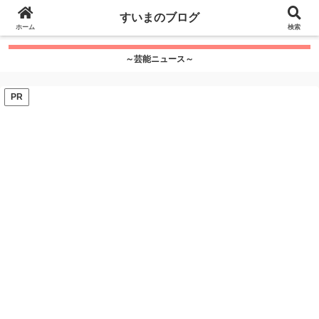
google.com, pub-7115624674097404, DIRECT,
すいまのブログ
f08c47fec0942fa0
ホーム
">
検索
～芸能ニュース～
PR