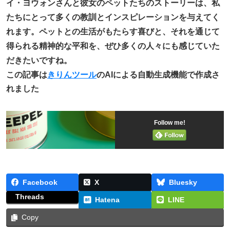
イ・ヨウォンさんと彼女のペットたちのストーリーは、私
たちにとって多くの教訓とインスピレーションを与えてく
れます。ペットとの生活がもたらす喜びと、それを通じて
得られる精神的な平和を、ぜひ多くの人々にも感じていた
だきたいですね。
この記事は
きりんツール
のAIによる自動生成機能で作成さ
れました
Follow me!
Facebook
X
Bluesky
Threads
Hatena
LINE
Copy