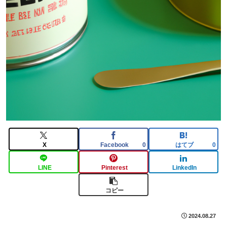
X
Facebook
はてブ
0
0
LINE
Pinterest
LinkedIn
コピー
2024.08.27