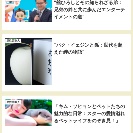
“舘ひろしとその知られざる弟：
兄弟の絆と共に歩んだエンターテ
イメントの道”
男性芸能人
“パク・イェジンと孫：世代を超
えた絆の物語”
男性芸能人
「キム・ソヒョンとペットたちの
魅力的な日常：スターの愛情溢れ
るペットライフをのぞき見！」