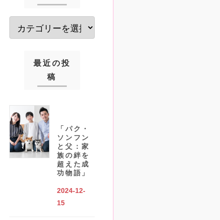
最近の投
稿
「パク・
ソンフン
と父：家
族の絆を
超えた成
功物語」
2024-12-
15