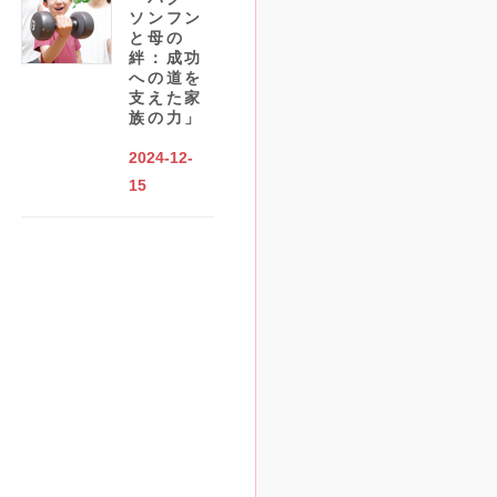
ソンフン
と母の
絆：成功
への道を
支えた家
族の力」
2024-12-
15