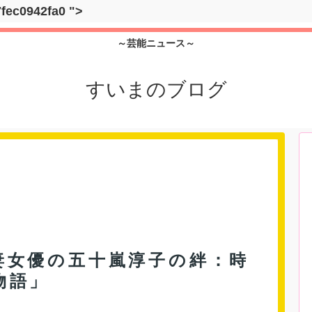
7fec0942fa0
">
～芸能ニュース～
すいまのブログ
妻女優の五十嵐淳子の絆：時
物語」