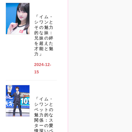
「イム・
シワンと
その魅力
的な妹：
兄妹の絆
を超えた
才能と魅
力」
2024-12-
15
「イム・
シワンと
ペットの
魅力的な
関係：ス
ターの愛
情深いペ