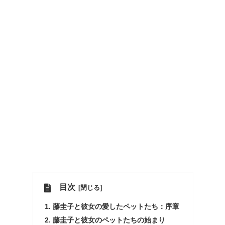
目次
藤圭子と彼女の愛したペットたち：序章
藤圭子と彼女のペットたちの始まり