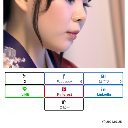
X
Facebook
はてブ
0
0
LINE
Pinterest
LinkedIn
コピー
2024.07.25