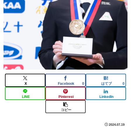
X
Facebook
はてブ
0
0
LINE
Pinterest
LinkedIn
コピー
2024.07.19