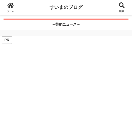
google.com, pub-7115624674097404, DIRECT,
すいまのブログ
f08c47fec0942fa0
ホーム
">
検索
～芸能ニュース～
PR