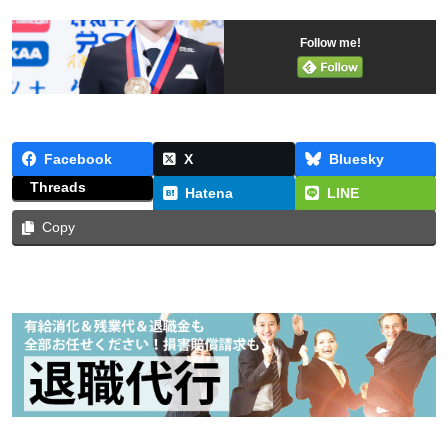
Follow me!
Facebook
X
Bluesky
Threads
Hatena
LINE
Copy