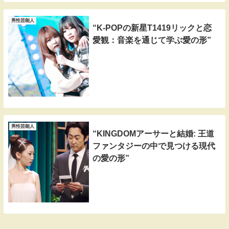
男性芸能人
“K-POPの新星T1419リックと恋
愛観：音楽を通じて学ぶ愛の形”
男性芸能人
“KINGDOMアーサーと結婚: 王道
ファンタジーの中で見つける現代
の愛の形”