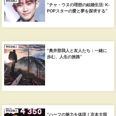
男性芸能人
“チャ・ウヌの理想の結婚生活: K-
POPスターの愛と夢を探求する”
男性芸能人
“奥井那我人と友人たち：一緒に
歩む、人生の旅路”
男性芸能人
“ハーフの魅力を体現！京本大我