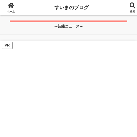
google.com, pub-7115624674097404, DIRECT,
すいまのブログ
f08c47fec0942fa0
">
ホーム
検索
～芸能ニュース～
PR