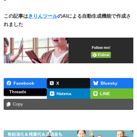
“`
この記事は
きりんツール
のAIによる自動生成機能で作成さ
れました
Follow me!
Facebook
X
Bluesky
Threads
Hatena
LINE
Copy