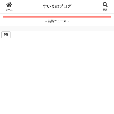
google.com, pub-7115624674097404, DIRECT,
すいまのブログ
f08c47fec0942fa0
ホーム
">
検索
～芸能ニュース～
PR