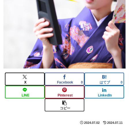
X
Facebook
はてブ
0
0
LINE
Pinterest
LinkedIn
コピー
2024.07.02
2024.07.11