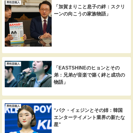
男性芸能人
「加賀まりこと息子の絆：スクリ
ーンの向こうの家族物語」
男性芸能人
「EASTSHINEのヒョンとその
弟：兄弟が音楽で築く絆と成功の
物語」
男性芸能人
“パク・イェジンとその姉：韓国
エンターテイメント業界の新たな
星”