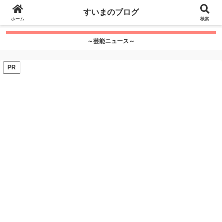
google.com, pub-7115624674097404, DIRECT,
すいまのブログ
f08c47fec0942fa0
ホーム
">
検索
～芸能ニュース～
PR