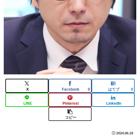
X
Facebook
はてブ
0
0
LINE
Pinterest
LinkedIn
コピー
2024.06.19