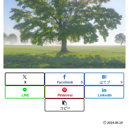
X
Facebook
はてブ
0
0
LINE
Pinterest
LinkedIn
コピー
2024.06.19