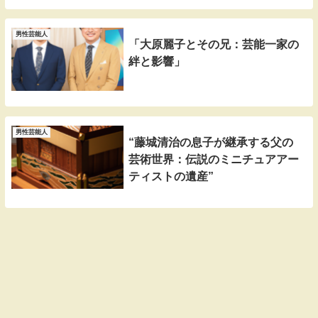
男性芸能人
「大原麗子とその兄：芸能一家の
絆と影響」
男性芸能人
“藤城清治の息子が継承する父の
芸術世界：伝説のミニチュアアー
ティストの遺産”