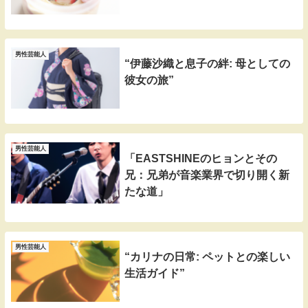
男性芸能人
“伊藤沙織と息子の絆: 母としての
彼女の旅”
男性芸能人
「EASTSHINEのヒョンとその
兄：兄弟が音楽業界で切り開く新
たな道」
男性芸能人
“カリナの日常: ペットとの楽しい
生活ガイド”