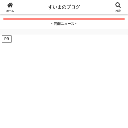
google.com, pub-7115624674097404, DIRECT,
すいまのブログ
f08c47fec0942fa0
ホーム
">
検索
～芸能ニュース～
PR