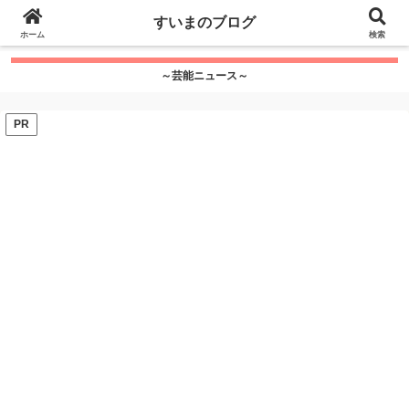
google.com, pub-7115624674097404, DIRECT,
すいまのブログ
f08c47fec0942fa0
ホーム
">
検索
～芸能ニュース～
PR