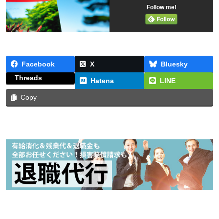
Follow me!
Facebook
X
Bluesky
Threads
Hatena
LINE
Copy