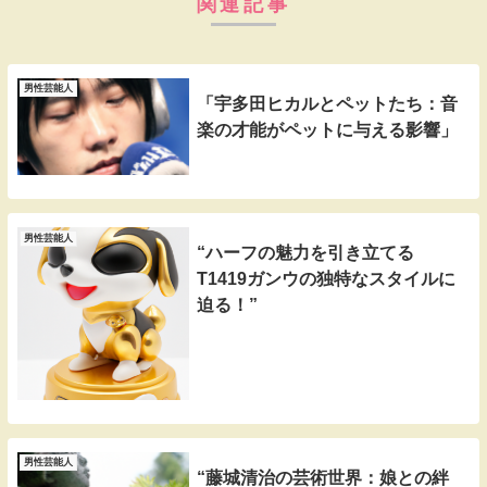
関連記事
男性芸能人
「宇多田ヒカルとペットたち：音
楽の才能がペットに与える影響」
男性芸能人
“ハーフの魅力を引き立てる
T1419ガンウの独特なスタイルに
迫る！”
男性芸能人
“藤城清治の芸術世界：娘との絆