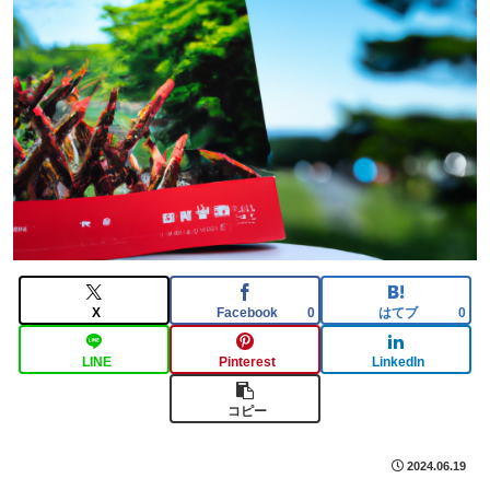
X
Facebook
はてブ
0
0
LINE
Pinterest
LinkedIn
コピー
2024.06.19