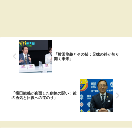
「横田龍義とその姉：兄妹の絆が切り
開く未来」
「横田龍義が直面した病気の闘い：彼
の勇気と回復への道のり」