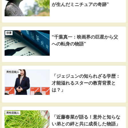
が生んだミニチュアの奇跡”
俳優
“千葉真一：映画界の巨星から父
への転身の物語”
男性芸能人
「ジェジュンの知られざる学歴：
才能溢れるスターの教育背景と
は？」
男性芸能人
「近藤春菜が語る！意外と知らな
い弟との絆と共に成長した物語」