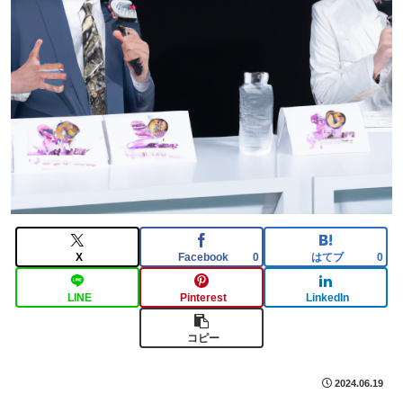
X
Facebook
はてブ
0
0
LINE
Pinterest
LinkedIn
コピー
2024.06.19