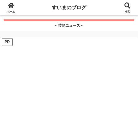
google.com, pub-7115624674097404, DIRECT,
すいまのブログ
f08c47fec0942fa0
ホーム
">
検索
～芸能ニュース～
PR