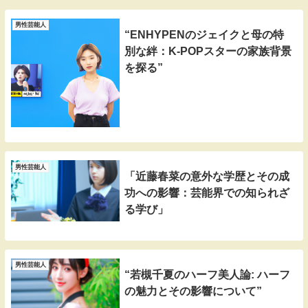
男性芸能人
“ENHYPENのジェイクと母の特
別な絆：K-POPスターの家族背景
を探る”
男性芸能人
「近藤春菜の意外な学歴とその成
功への影響：芸能界での知られざ
る学び」
男性芸能人
“若槻千夏のハーフ美人論: ハーフ
の魅力とその影響について”