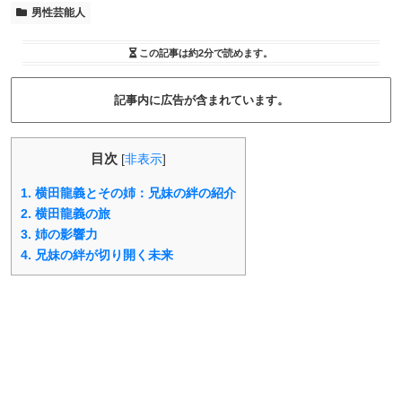
男性芸能人
この記事は
約2分
で読めます。
記事内に広告が含まれています。
目次
[
非表示
]
1.
横田龍義とその姉：兄妹の絆の紹介
2.
横田龍義の旅
3.
姉の影響力
4.
兄妹の絆が切り開く未来