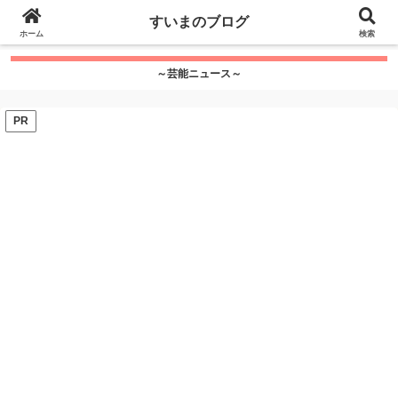
google.com, pub-7115624674097404, DIRECT,
すいまのブログ
f08c47fec0942fa0
ホーム
">
検索
～芸能ニュース～
PR