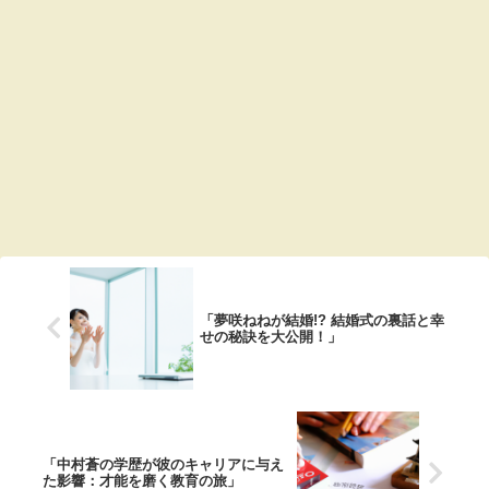
「夢咲ねねが結婚!? 結婚式の裏話と幸
せの秘訣を大公開！」
「中村蒼の学歴が彼のキャリアに与え
た影響：才能を磨く教育の旅」