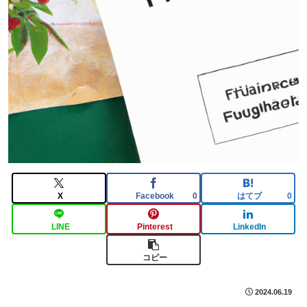
X
Facebook
はてブ
0
0
LINE
Pinterest
LinkedIn
コピー
2024.06.19