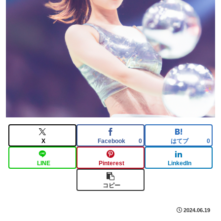
X
Facebook
はてブ
0
0
LINE
Pinterest
LinkedIn
コピー
2024.06.19