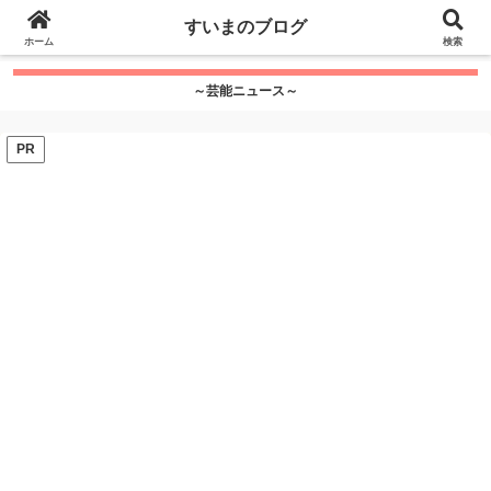
google.com, pub-7115624674097404, DIRECT,
すいまのブログ
f08c47fec0942fa0
ホーム
">
検索
～芸能ニュース～
PR