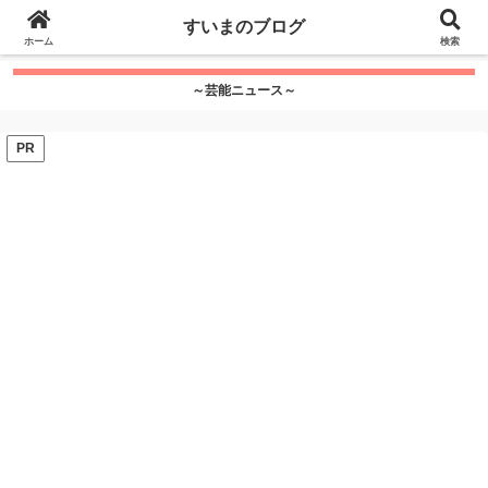
google.com, pub-7115624674097404, DIRECT,
すいまのブログ
f08c47fec0942fa0
ホーム
">
検索
～芸能ニュース～
PR