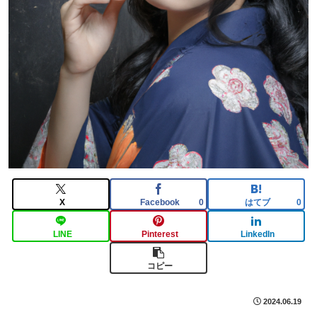
X
Facebook
はてブ
0
0
LINE
Pinterest
LinkedIn
コピー
2024.06.19