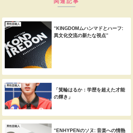
関連記事
男性芸能人
“KINGDOMムハンマドとハーフ:
異文化交流の新たな視点”
男性芸能人
「箕輪はるか：学歴を超えた才能
の輝き」
男性芸能人
“ENHYPENのソヌ: 音楽への情熱