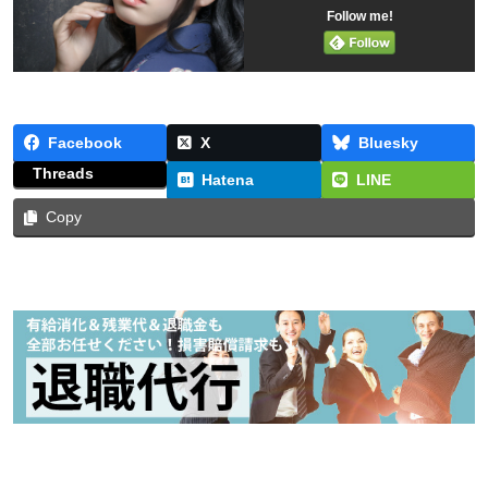
Follow me!
Facebook
X
Bluesky
Threads
Hatena
LINE
Copy