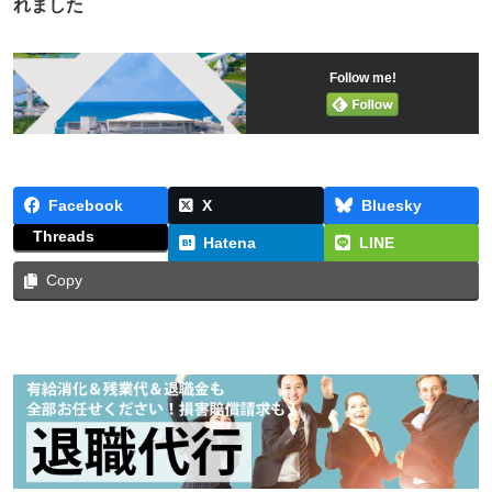
れました
Follow me!
Facebook
X
Bluesky
Threads
Hatena
LINE
Copy