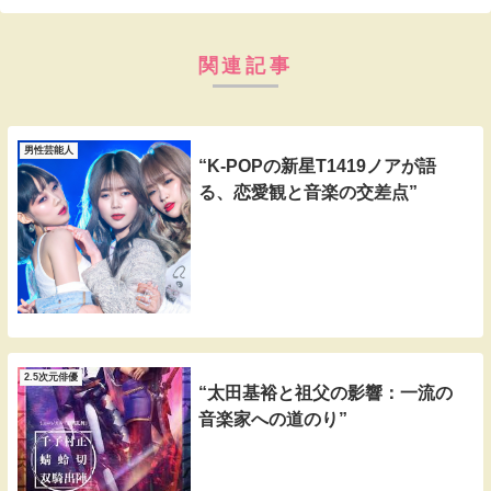
関連記事
男性芸能人
“K-POPの新星T1419ノアが語
る、恋愛観と音楽の交差点”
2.5次元俳優
“太田基裕と祖父の影響：一流の
音楽家への道のり”