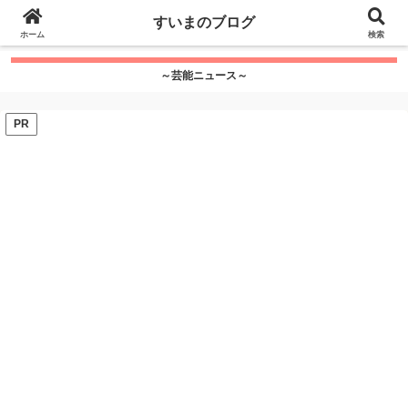
google.com, pub-7115624674097404, DIRECT,
すいまのブログ
f08c47fec0942fa0
ホーム
">
検索
～芸能ニュース～
PR