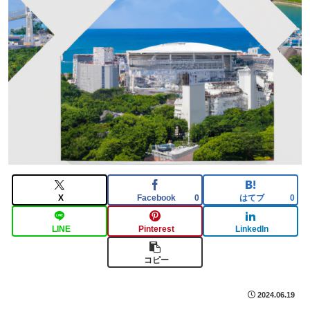
X
Facebook
はてブ
0
0
LINE
Pinterest
LinkedIn
コピー
2024.06.19