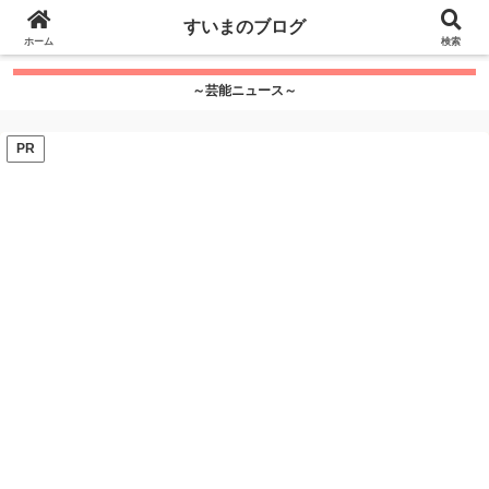
google.com, pub-7115624674097404, DIRECT,
すいまのブログ
f08c47fec0942fa0
ホーム
">
検索
～芸能ニュース～
PR