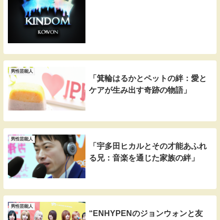
男性芸能人
「箕輪はるかとペットの絆：愛と
ケアが生み出す奇跡の物語」
男性芸能人
「宇多田ヒカルとその才能あふれ
る兄：音楽を通じた家族の絆」
男性芸能人
“ENHYPENのジョンウォンと友