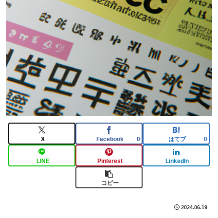
X
Facebook
はてブ
0
0
LINE
Pinterest
LinkedIn
コピー
2024.06.19