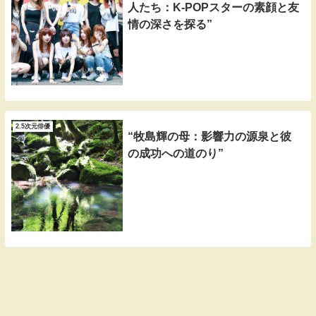
人たち：K-POPスターの素顔と友
情の深さを探る”
2.5次元俳優
“牧島輝の母：影響力の源泉と彼
の成功への道のり”