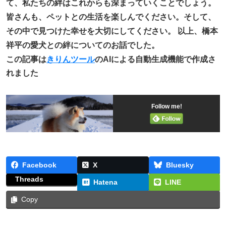
て、私たちの絆はこれからも深まっていくことでしょう。
皆さんも、ペットとの生活を楽しんでください。そして、
その中で見つけた幸せを大切にしてください。 以上、橋本
祥平の愛犬との絆についてのお話でした。
この記事は
きりんツール
のAIによる自動生成機能で作成さ
れました
Follow me!
Facebook
X
Bluesky
Threads
Hatena
LINE
Copy