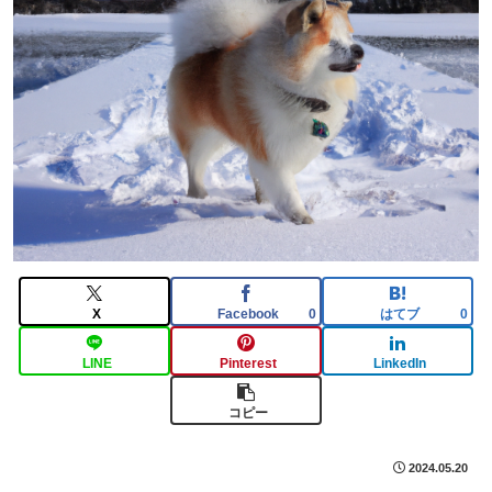
X
Facebook
はてブ
0
0
LINE
Pinterest
LinkedIn
コピー
2024.05.20