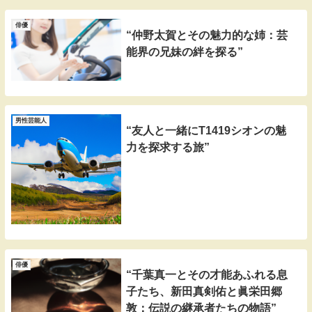
俳優
“仲野太賀とその魅力的な姉：芸
能界の兄妹の絆を探る”
男性芸能人
“友人と一緒にT1419シオンの魅
力を探求する旅”
俳優
“千葉真一とその才能あふれる息
子たち、新田真剣佑と眞栄田郷
敦：伝説の継承者たちの物語”