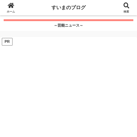
google.com, pub-7115624674097404, DIRECT,
すいまのブログ
f08c47fec0942fa0
ホーム
">
検索
～芸能ニュース～
PR