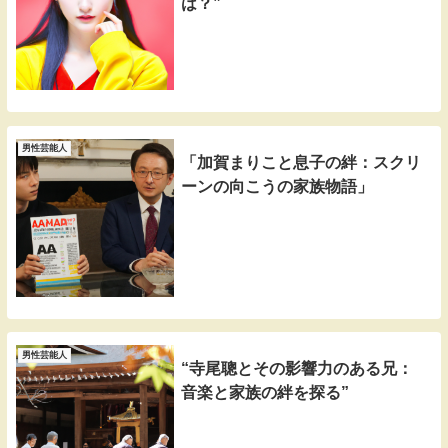
は？”
男性芸能人
「加賀まりこと息子の絆：スクリ
ーンの向こうの家族物語」
男性芸能人
“寺尾聰とその影響力のある兄：
音楽と家族の絆を探る”