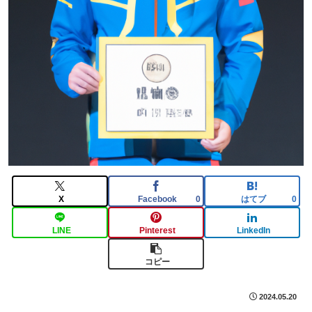
X
Facebook
はてブ
0
0
LINE
Pinterest
LinkedIn
コピー
2024.05.20