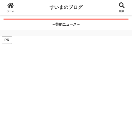
google.com, pub-7115624674097404, DIRECT,
すいまのブログ
f08c47fec0942fa0
ホーム
">
検索
～芸能ニュース～
PR