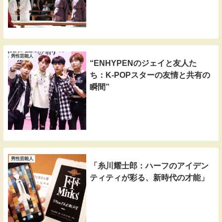
男性芸能人
“ENHYPENのジェイと友人た
ち：K-POPスターの友情と共有の
瞬間”
男性芸能人
「糸川耀士郎：ハーフのアイデン
ティティが彩る、新時代の才能」