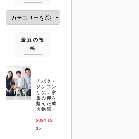
最近の投
稿
「パク・
ソンフン
と父：家
族の絆を
超えた成
功物語」
2024-12-
15