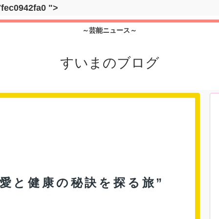
7fec0942fa0
">
～芸能ニュース～
すいまのブログ
：愛と健康の秘訣を探る旅”