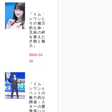
「イム・
シワンと
その魅力
的な妹：
兄妹の絆
を超えた
才能と魅
力」
2024-12-
15
「イム・
シワンと
ペットの
魅力的な
関係：ス
ターの愛
情深いペ