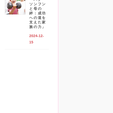
ソンフン
と母の
絆：成功
への道を
支えた家
族の力」
2024-12-
15