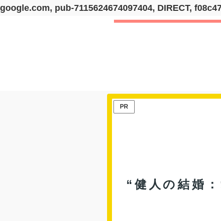
google.com, pub-7115624674097404, DIRECT, f08c4
PR
“健人の結婚