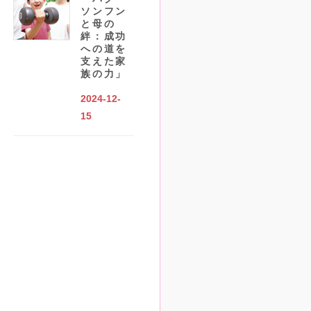
ソンフン
と母の
絆：成功
への道を
支えた家
族の力」
2024-12-
15