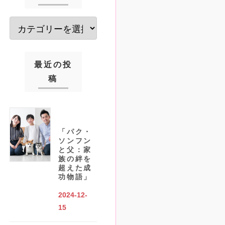
最近の投
稿
「パク・
ソンフン
と父：家
族の絆を
超えた成
功物語」
2024-12-
15