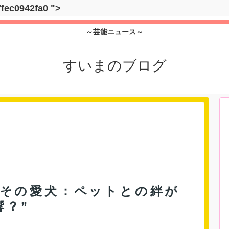
7fec0942fa0
">
～芸能ニュース～
すいまのブログ
とその愛犬：ペットとの絆が
響？”