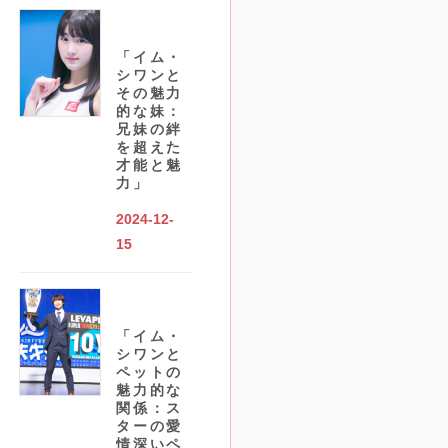
「イム・
シワンと
その魅力
的な妹：
兄妹の絆
を超えた
才能と魅
力」
2024-12-
15
「イム・
シワンと
ペットの
魅力的な
関係：ス
ターの愛
情深いペ