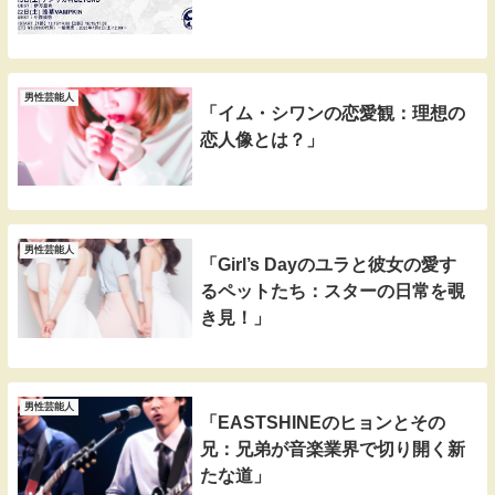
男性芸能人
「イム・シワンの恋愛観：理想の
恋人像とは？」
男性芸能人
「Girl’s Dayのユラと彼女の愛す
るペットたち：スターの日常を覗
き見！」
男性芸能人
「EASTSHINEのヒョンとその
兄：兄弟が音楽業界で切り開く新
たな道」