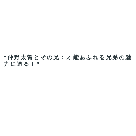
“仲野太賀とその兄：才能あふれる兄弟の魅
力に迫る！”