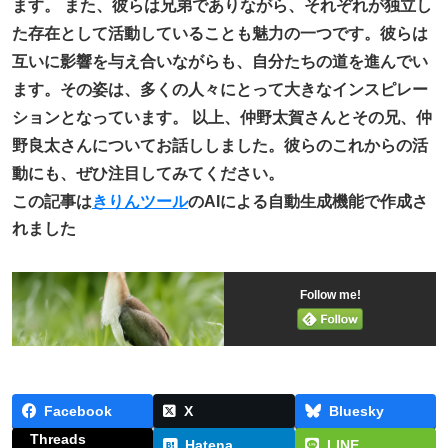
ます。 また、彼らは兄弟でありながら、それぞれが独立し
た存在として活動していることも魅力の一つです。彼らは
互いに影響を与え合いながらも、自分たちの道を進んでい
ます。その姿は、多くの人々にとって大きなインスピレー
ションとなっています。 以上、仲野太賀さんとその兄、仲
野良太さんについてお話ししました。彼らのこれからの活
動にも、ぜひ注目してみてください。
この記事は
きりんツール
のAIによる自動生成機能で作成さ
れました
Follow me!
Facebook
X
Bluesky
Threads
Hatena
LINE