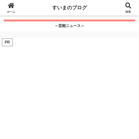
google.com, pub-7115624674097404, DIRECT,
すいまのブログ
f08c47fec0942fa0
ホーム
">
検索
～芸能ニュース～
PR