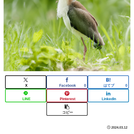
X
Facebook
はてブ
0
0
LINE
Pinterest
LinkedIn
コピー
2024.03.12