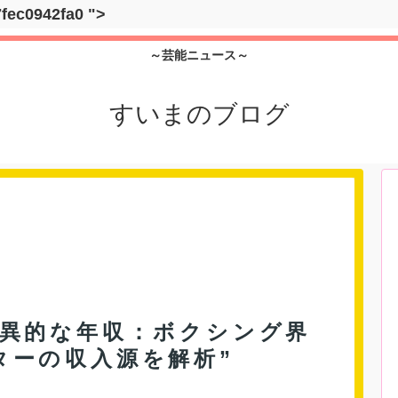
7fec0942fa0
">
～芸能ニュース～
すいまのブログ
驚異的な年収：ボクシング界
ターの収入源を解析”