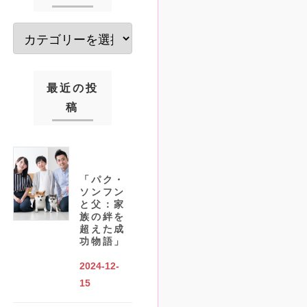
最近の投
稿
「パク・
ソンフン
と父：家
族の絆を
超えた成
功物語」
2024-12-
15