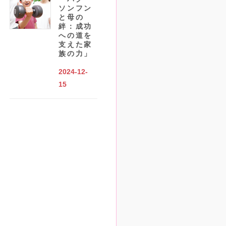
ソンフン
と母の
絆：成功
への道を
支えた家
族の力」
2024-12-
15