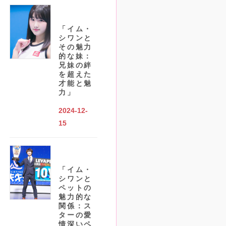
「イム・
シワンと
その魅力
的な妹：
兄妹の絆
を超えた
才能と魅
力」
2024-12-
15
「イム・
シワンと
ペットの
魅力的な
関係：ス
ターの愛
情深いペ