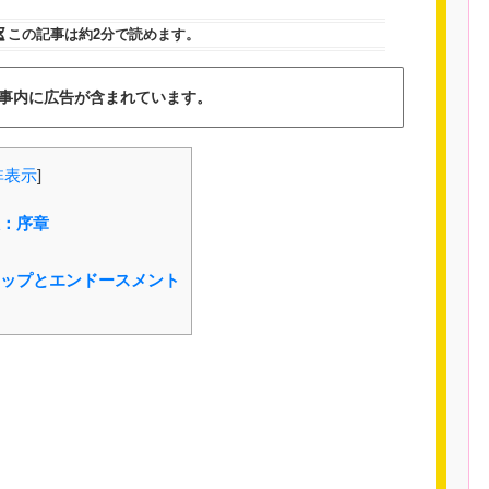
この記事は
約2分
で読めます。
事内に広告が含まれています。
非表示
]
：序章
ップとエンドースメント