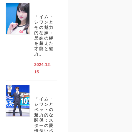
「イム・
シワンと
その魅力
的な妹：
兄妹の絆
を超えた
才能と魅
力」
2024-12-
15
「イム・
シワンと
ペットの
魅力的な
関係：ス
ターの愛
情深いペ