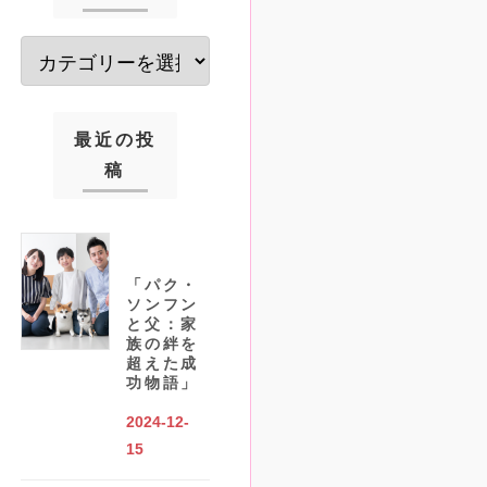
最近の投
稿
「パク・
ソンフン
と父：家
族の絆を
超えた成
功物語」
2024-12-
15