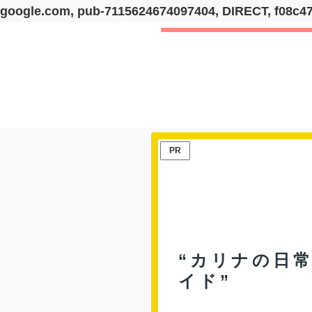
google.com, pub-7115624674097404, DIRECT, f08c4
PR
“カリナの日常
イド”