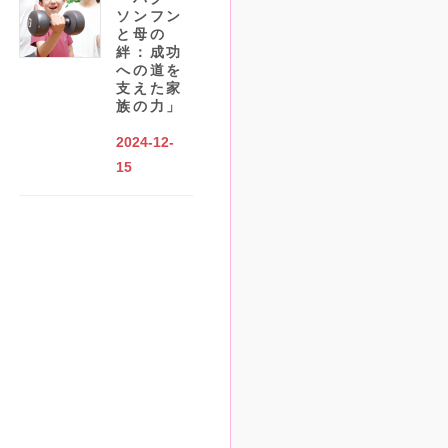
ソンフン
と母の
絆：成功
への道を
支えた家
族の力」
2024-12-
15