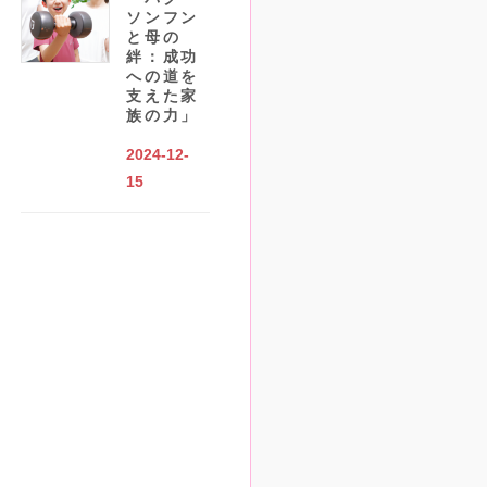
ソンフン
と母の
絆：成功
への道を
支えた家
族の力」
2024-12-
15