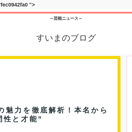
7fec0942fa0
">
～芸能ニュース～
すいまのブログ
コの魅力を徹底解析！本名から
間性と才能”