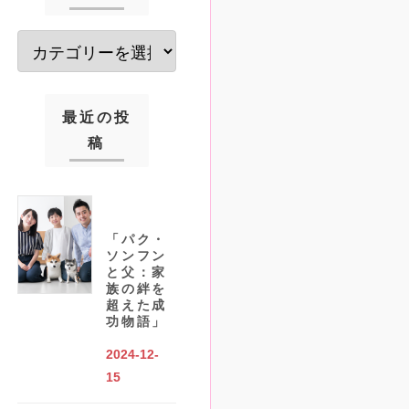
最近の投
稿
「パク・
ソンフン
と父：家
族の絆を
超えた成
功物語」
2024-12-
15