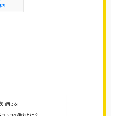
魅力
次
ISコトコの魅力とは？