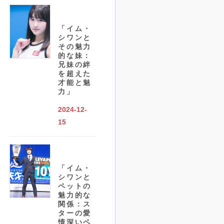
「イム・
シワンと
その魅力
的な妹：
兄妹の絆
を超えた
才能と魅
力」
2024-12-
15
「イム・
シワンと
ペットの
魅力的な
関係：ス
ターの愛
情深いペ