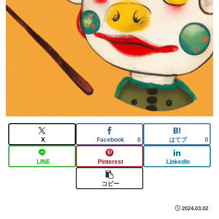
X
Facebook
はてブ
0
0
LINE
Pinterest
LinkedIn
コピー
2024.03.02