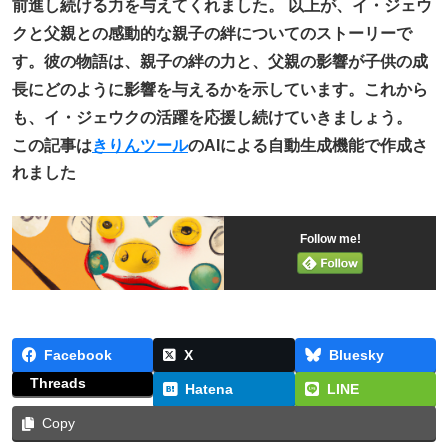
前進し続ける力を与えてくれました。 以上が、イ・ジェウ
クと父親との感動的な親子の絆についてのストーリーで
す。彼の物語は、親子の絆の力と、父親の影響が子供の成
長にどのように影響を与えるかを示しています。これから
も、イ・ジェウクの活躍を応援し続けていきましょう。
この記事は
きりんツール
のAIによる自動生成機能で作成さ
れました
Follow me!
Facebook
X
Bluesky
Threads
Hatena
LINE
Copy