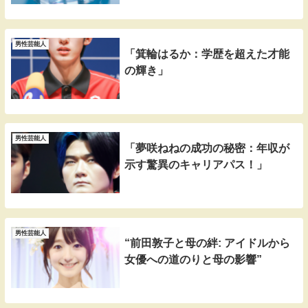
男性芸能人
「箕輪はるか：学歴を超えた才能
の輝き」
男性芸能人
「夢咲ねねの成功の秘密：年収が
示す驚異のキャリアパス！」
男性芸能人
“前田敦子と母の絆: アイドルから
女優への道のりと母の影響”