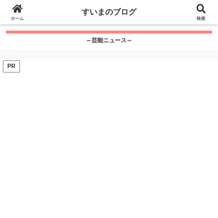
google.com, pub-7115624674097404, DIRECT,
すいまのブログ
f08c47fec0942fa0
ホーム
">
検索
～芸能ニュース～
PR