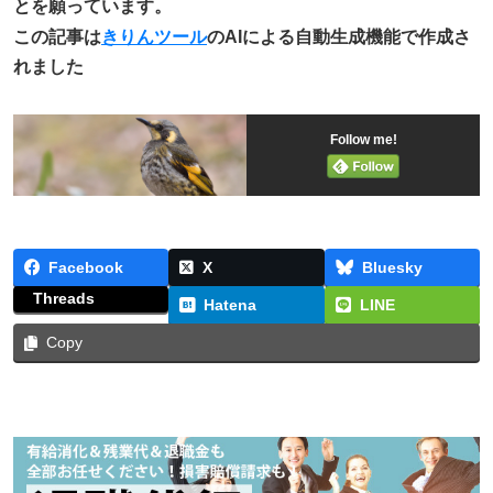
とを願っています。
この記事は
きりんツール
のAIによる自動生成機能で作成さ
れました
Follow me!
Facebook
X
Bluesky
Threads
Hatena
LINE
Copy