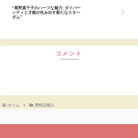
“尾野真千子のハーフな魅力: ダイバー
シティと才能が生み出す新たなスター
ダム”
コメント
コメントを書き込む
ホーム
男性芸能人