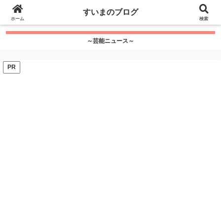
google.com, pub-7115624674097404, DIRECT,
すいまのブログ
f08c47fec0942fa0
ホーム
">
検索
～芸能ニュース～
PR