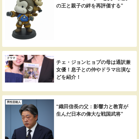
の王と親子の絆を再評価する”
ドラマ
チェ・ジョンヒョプの母は通訳兼
女優！息子との仲やドラマ出演な
どを紹介！
男性芸能人
“織田信長の父：影響力と教育が
生んだ日本の偉大な戦国武将”