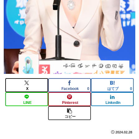
X
Facebook
はてブ
0
0
LINE
Pinterest
LinkedIn
コピー
2024.02.28