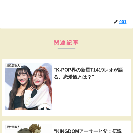
001
関連記事
男性芸能人
“K-POP界の新星T1419レオが語
る、恋愛観とは？”
男性芸能人
“KINGDOMアーサーと父：伝説