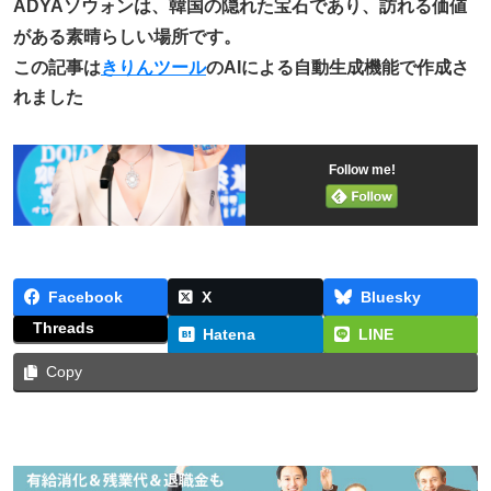
ADYAソウォンは、韓国の隠れた宝石であり、訪れる価値
がある素晴らしい場所です。
この記事は
きりんツール
のAIによる自動生成機能で作成さ
れました
Follow me!
Facebook
X
Bluesky
Threads
Hatena
LINE
Copy