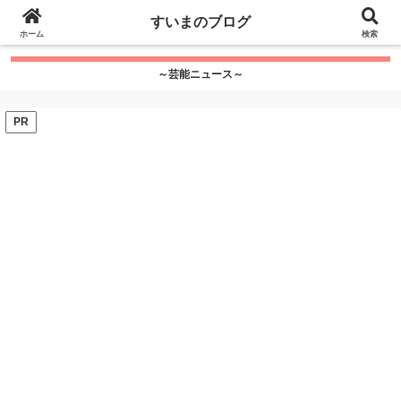
google.com, pub-7115624674097404, DIRECT,
すいまのブログ
f08c47fec0942fa0
ホーム
">
検索
～芸能ニュース～
PR