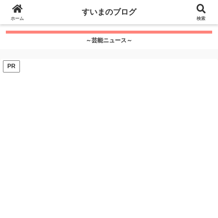
google.com, pub-7115624674097404, DIRECT,
すいまのブログ
f08c47fec0942fa0
ホーム
">
検索
～芸能ニュース～
PR