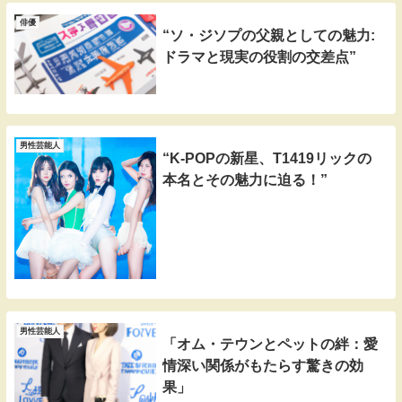
俳優
“ソ・ジソプの父親としての魅力:
ドラマと現実の役割の交差点”
男性芸能人
“K-POPの新星、T1419リックの
本名とその魅力に迫る！”
男性芸能人
「オム・テウンとペットの絆：愛
情深い関係がもたらす驚きの効
果」