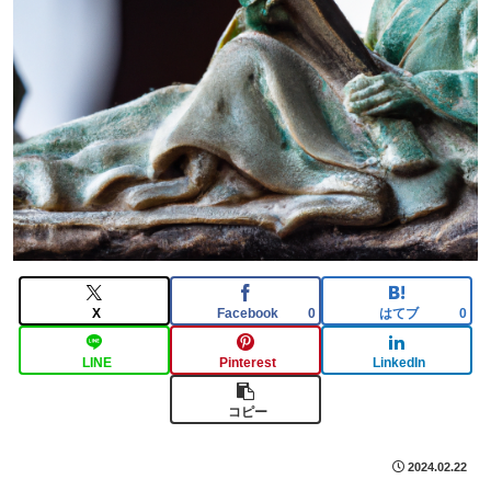
X
Facebook
はてブ
0
0
LINE
Pinterest
LinkedIn
コピー
2024.02.22