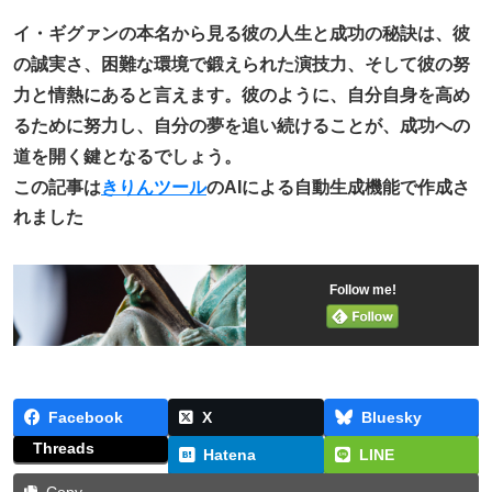
イ・ギグァンの本名から見る彼の人生と成功の秘訣は、彼
の誠実さ、困難な環境で鍛えられた演技力、そして彼の努
力と情熱にあると言えます。彼のように、自分自身を高め
るために努力し、自分の夢を追い続けることが、成功への
道を開く鍵となるでしょう。
この記事は
きりんツール
のAIによる自動生成機能で作成さ
れました
Follow me!
Facebook
X
Bluesky
Threads
Hatena
LINE
Copy