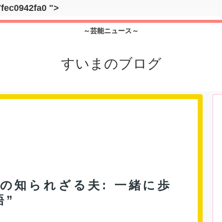
7fec0942fa0
">
～芸能ニュース～
すいまのブログ
の知られざる夫: 一緒に歩
語”