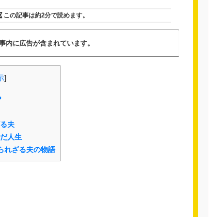
この記事は
約2分
で読めます。
事内に広告が含まれています。
示
]
?
る夫
だ人生
知られざる夫の物語