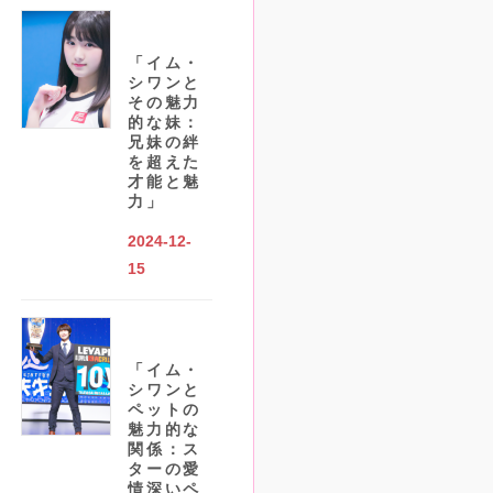
「イム・
シワンと
その魅力
的な妹：
兄妹の絆
を超えた
才能と魅
力」
2024-12-
15
「イム・
シワンと
ペットの
魅力的な
関係：ス
ターの愛
情深いペ