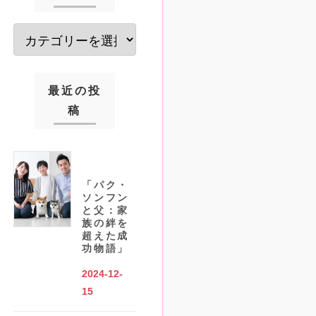
最近の投
稿
「パク・
ソンフン
と父：家
族の絆を
超えた成
功物語」
2024-12-
15