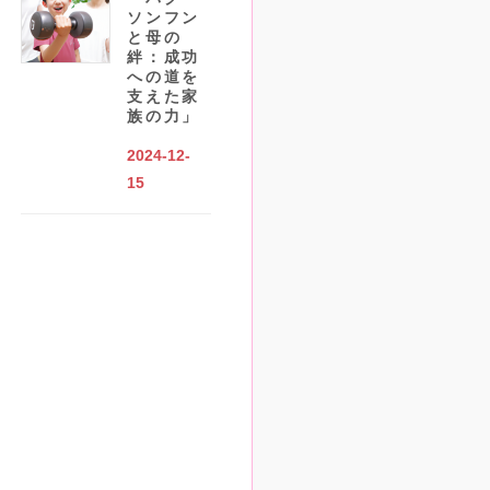
ソンフン
と母の
絆：成功
への道を
支えた家
族の力」
2024-12-
15