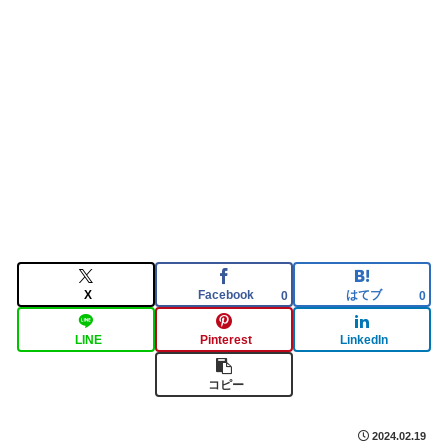
X
Facebook
はてブ
0
0
LINE
Pinterest
LinkedIn
コピー
2024.02.19