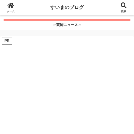
google.com, pub-7115624674097404, DIRECT,
すいまのブログ
f08c47fec0942fa0
ホーム
">
検索
～芸能ニュース～
PR