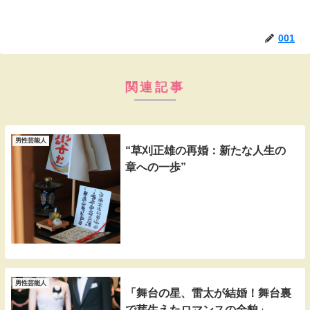
001
関連記事
男性芸能人
“草刈正雄の再婚：新たな人生の
章への一歩”
男性芸能人
「舞台の星、雷太が結婚！舞台裏
で芽生えたロマンスの全貌」