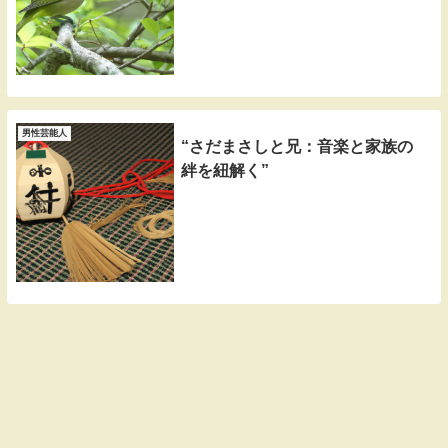
男性芸能人
“さだまさしと兄：音楽と家族の
絆を紐解く”