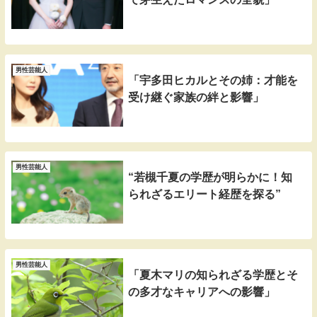
男性芸能人
「宇多田ヒカルとその姉：才能を
受け継ぐ家族の絆と影響」
男性芸能人
“若槻千夏の学歴が明らかに！知
られざるエリート経歴を探る”
男性芸能人
「夏木マリの知られざる学歴とそ
の多才なキャリアへの影響」