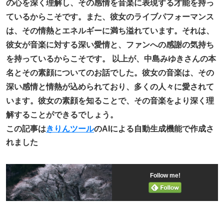
の心を深く理解し、その感情を音楽に表現する才能を持っ
ているからこそです。また、彼女のライブパフォーマンス
は、その情熱とエネルギーに満ち溢れています。それは、
彼女が音楽に対する深い愛情と、ファンへの感謝の気持ち
を持っているからこそです。 以上が、中島みゆきさんの本
名とその素顔についてのお話でした。彼女の音楽は、その
深い感情と情熱が込められており、多くの人々に愛されて
います。彼女の素顔を知ることで、その音楽をより深く理
解することができるでしょう。
この記事は
きりんツール
のAIによる自動生成機能で作成さ
れました
Follow me!