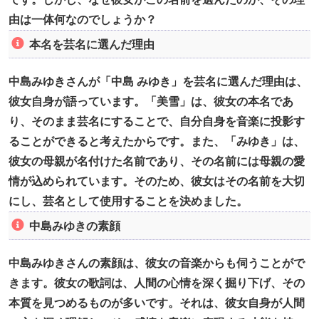
由は一体何なのでしょうか？
本名を芸名に選んだ理由
中島みゆきさんが「中島 みゆき」を芸名に選んだ理由は、
彼女自身が語っています。「美雪」は、彼女の本名であ
り、そのまま芸名にすることで、自分自身を音楽に投影す
ることができると考えたからです。また、「みゆき」は、
彼女の母親が名付けた名前であり、その名前には母親の愛
情が込められています。そのため、彼女はその名前を大切
にし、芸名として使用することを決めました。
中島みゆきの素顔
中島みゆきさんの素顔は、彼女の音楽からも伺うことがで
きます。彼女の歌詞は、人間の心情を深く掘り下げ、その
本質を見つめるものが多いです。それは、彼女自身が人間