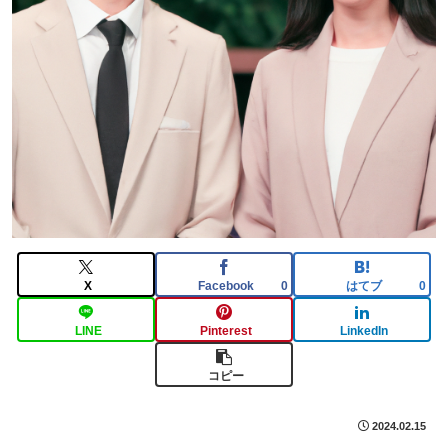
X
Facebook
はてブ
0
0
LINE
Pinterest
LinkedIn
コピー
2024.02.15