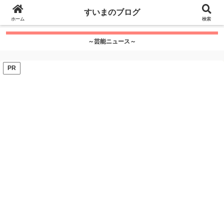
google.com, pub-7115624674097404, DIRECT,
すいまのブログ
f08c47fec0942fa0
ホーム
">
検索
～芸能ニュース～
PR