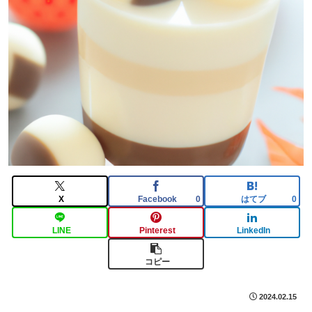
X
Facebook
はてブ
0
0
LINE
Pinterest
LinkedIn
コピー
2024.02.15