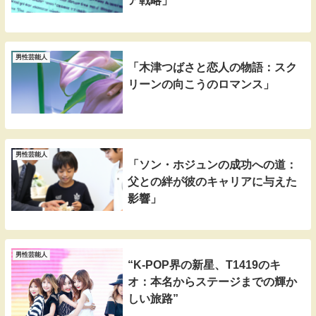
ア戦略」
男性芸能人
「木津つばさと恋人の物語：スク
リーンの向こうのロマンス」
男性芸能人
「ソン・ホジュンの成功への道：
父との絆が彼のキャリアに与えた
影響」
男性芸能人
“K-POP界の新星、T1419のキ
オ：本名からステージまでの輝か
しい旅路”