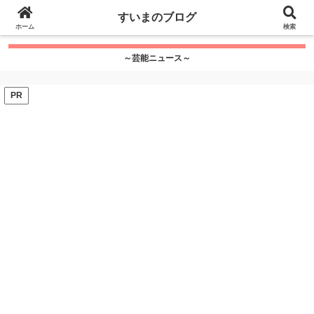
google.com, pub-7115624674097404, DIRECT,
すいまのブログ
f08c47fec0942fa0
ホーム
">
検索
～芸能ニュース～
PR