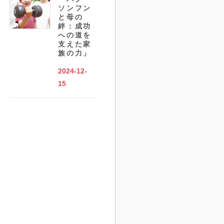
ソンフン
と母の
絆：成功
への道を
支えた家
族の力」
2024-12-
15