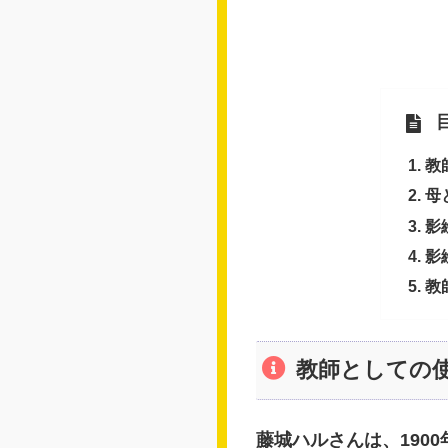
教
母
影
影
教
教師としての
藤城ハルさんは、190