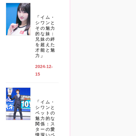
「イム・
シワンと
その魅力
的な妹：
兄妹の絆
を超えた
才能と魅
力」
2024-12-
15
「イム・
シワンと
ペットの
魅力的な
関係：ス
ターの愛
情深いペ