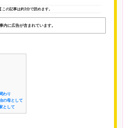
この記事は
約3分
で読めます。
事内に広告が含まれています。
関わり
治の母として
家として