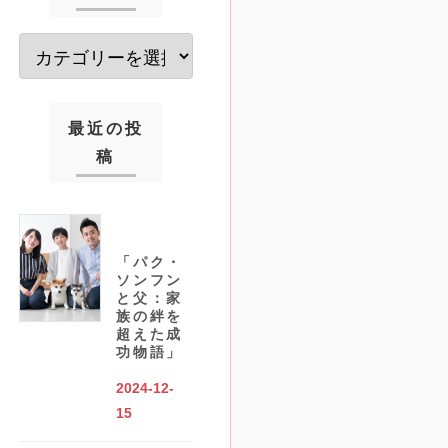
最近の投
稿
「パク・
ソンフン
と父：家
族の絆を
超えた成
功物語」
2024-12-
15