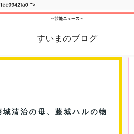
7fec0942fa0
">
～芸能ニュース～
すいまのブログ
藤城清治の母、藤城ハルの物