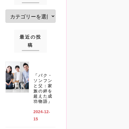
最近の投
稿
「パク・
ソンフン
と父：家
族の絆を
超えた成
功物語」
2024-12-
15