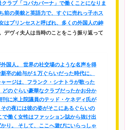
級クラブ「コパカバーナ」で働くことになりま
ち前の美貌と英語力で、すぐに売れっ子ホス
女はプリンセスと呼ばれ、多くの外国人の紳
。デヴィ夫人は当時のことをこう振り返って
外国人。 世界の社交場のような名声を得
学新卒の給与が１万ぐらいだった時代に、
チャージは、フランク・シナトラが歌った
 どのぐらい豪華なクラブだったかお分か
朝刊に米上院議員のテッド・ケネディ氏が
、その夜には彼の姿がそこにあるぐらいの
こで働く女性はファッション誌から抜け出
かり。 そして、ここへ遊びにいらっしゃ