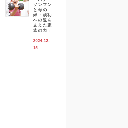
ソンフン
と母の
絆：成功
への道を
支えた家
族の力」
2024-12-
15