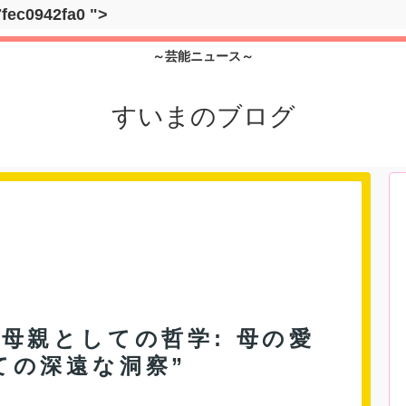
7fec0942fa0
">
～芸能ニュース～
すいまのブログ
母親としての哲学: 母の愛
ての深遠な洞察”