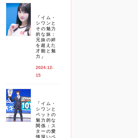
「イム・
シワンと
その魅力
的な妹：
兄妹の絆
を超えた
才能と魅
力」
2024-12-
15
「イム・
シワンと
ペットの
魅力的な
関係：ス
ターの愛
情深いペ