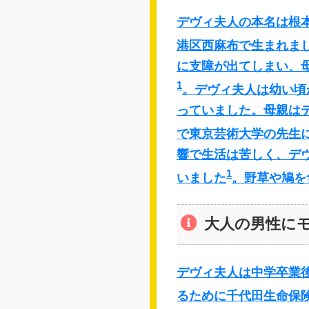
デヴィ夫人の本名は根本
港区西麻布で生まれま
に支障が出てしまい、
1
。デヴィ夫人は幼い頃
っていました。母親は
で東京芸術大学の先生
響で生活は苦しく、デ
1
いました
。野草や鳩を
大人の男性に
デヴィ夫人は中学卒業
るために千代田生命保