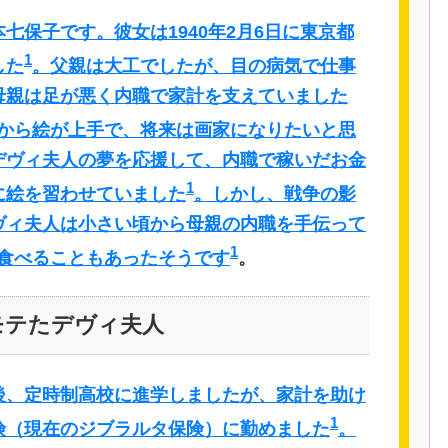
七保子です。彼女は1940年2月6日に東京都
1
した
。父親は大工でしたが、目の病気で仕事
母親は足が悪く内職で家計を支えていました
から絵が上手で、将来は画家になりたいと思
デヴィ夫人の夢を応援して、内職で稼いだお金
1
に絵を習わせていました
。しかし、戦争の影
ヴィ夫人は小さい頃から母親の内職を手伝って
1
食べることもあったそうです
。
モテたデヴィ夫人
後、定時制高校に進学しましたが、家計を助け
1
険（現在のジブラルタ保険）に勤めました
。