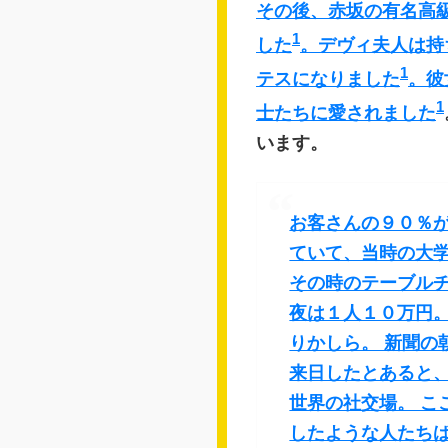
その後、赤坂の有名高
1
した
。デヴィ夫人は持
1
テスになりました
。彼
1
士たちに愛されました
います。
お客さんの９０％が
ていて、当時の大
その時のテーブル
夜は１人１０万円。
りかしら。 新聞の
来日したとあると
世界の社交場。 こ
したような人たちば