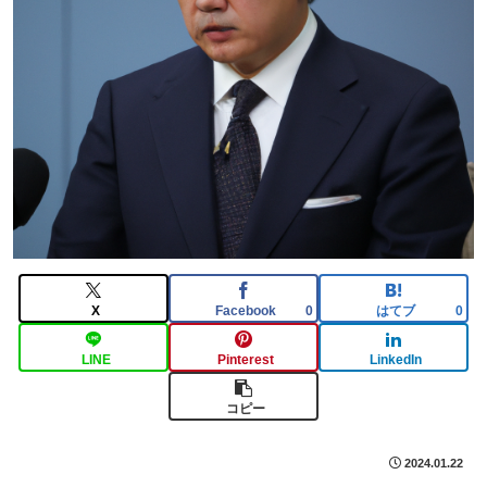
X
Facebook
はてブ
0
0
LINE
Pinterest
LinkedIn
コピー
2024.01.22