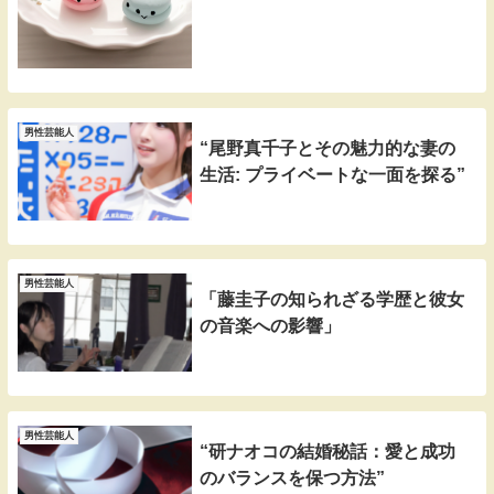
男性芸能人
“尾野真千子とその魅力的な妻の
生活: プライベートな一面を探る”
男性芸能人
「藤圭子の知られざる学歴と彼女
の音楽への影響」
男性芸能人
“研ナオコの結婚秘話：愛と成功
のバランスを保つ方法”