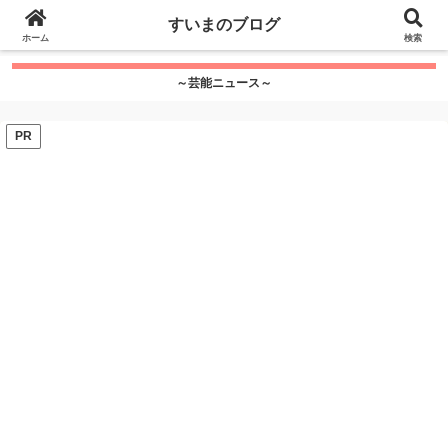
google.com, pub-7115624674097404, DIRECT,
すいまのブログ
f08c47fec0942fa0
ホーム
">
検索
～芸能ニュース～
PR